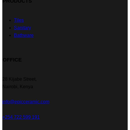
PRODUCTS
Tiles
Sanitary
Bathware
OFFICE
28 Kijabe Street,
Nairobi, Kenya
info@epicceramic.com
+254 722 599 191