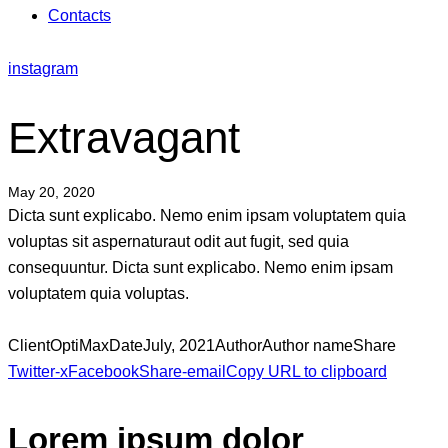
Contacts
instagram
Extravagant
May 20, 2020
Dicta sunt explicabo. Nemo enim ipsam voluptatem quia
voluptas sit aspernaturaut odit aut fugit, sed quia
consequuntur. Dicta sunt explicabo. Nemo enim ipsam
voluptatem quia voluptas.
Client
OptiMax
Date
July, 2021
Author
Author name
Share
Twitter-x
Facebook
Share-email
Copy URL to clipboard
Lorem ipsum dolor