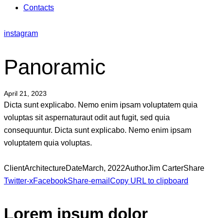
Contacts
instagram
Panoramic
April 21, 2023
Dicta sunt explicabo. Nemo enim ipsam voluptatem quia
voluptas sit aspernaturaut odit aut fugit, sed quia
consequuntur. Dicta sunt explicabo. Nemo enim ipsam
voluptatem quia voluptas.
Client
Architecture
Date
March, 2022
Author
Jim Carter
Share
Twitter-x
Facebook
Share-email
Copy URL to clipboard
Lorem ipsum dolor