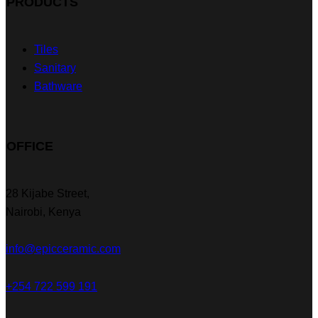
PRODUCTS
Tiles
Sanitary
Bathware
OFFICE
28 Kijabe Street,
Nairobi, Kenya
info@epicceramic.com
+254 722 599 191